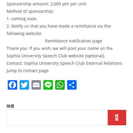
Sponsorship amount: 2,000 yen per unit
Method of sponsorship:
1. coming soon.
2. Notify us that you have made a remittance via the
following website
Remittance notification page
Thank you: If you wish, we will post your name on the
Sophia University Speech Club website (optional).
Contact: Sophia University Speech Club External Relations
Jump to contact page
F
T
E
Li
W
共
a
w
m
n
h
有
c
itt
ai
e
at
検索
e
er
l
s
検
b
A
索
o
p