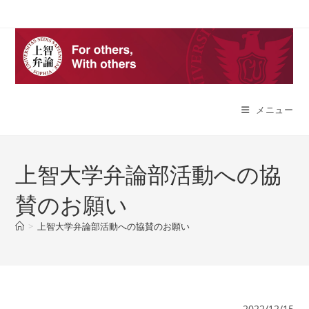
コ
ン
テ
ン
ツ
へ
メニュー
ス
キ
ッ
プ
上智大学弁論部活動への協
賛のお願い
>
上智大学弁論部活動への協賛のお願い
2022/12/15