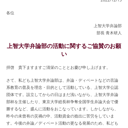
各位
上智大学弁論部
部長 青木研人
上智大学弁論部の活動に関するご協賛のお願
い
拝啓 貴下ますますご清栄のこととお慶び申し上げます。
さて、私ども上智大学弁論部は、弁論・ディベートなどの言論
系教育の普及を理念・目的として活動している、上智大学公認
団体です。設立してからの日はまだ浅いながら、上智大学弁論
部杯を主催したり、東京大学総長杯争奪全国学生弁論大会で優
勝するなど、盛んに活動をおこなっています。しかしながら、
昨今の未曾有の災禍の中、活動資金の捻出に苦労をしていま
す。今後の弁論／ディベート活動の更なる発展のため、私ども