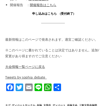
開催報告 ：
開催報告はこちら
申し込みはこちら
(受付終了)
最新情報はこのページで発表されます。適宜ご確認ください。
※このページに書かれていることは決定ではありません。追加/
変更があり得ますのでご注意ください
大会情報一覧ページに戻る
Tweets by sophia_debate_
F
T
E
Li
W
共
a
w
m
n
h
有
c
itt
ai
e
at
タグ
:
ディベートサークル
,
弁論
,
大学生
,
ディベート
,
弁論大会
,
上智大学弁論部
,