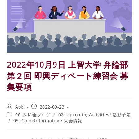
2022年10月9日 上智大学 弁論部
第２回 即興ディベート練習会 募
集要項
投
投
Aoki
2022-09-23
稿
稿
投
00: All/ 全ブログ
/
02: UpcomingActivities/ 活動予定
者:
公
稿
/
05: GameInformation/ 大会情報
開
カ
日:
テ
ゴ