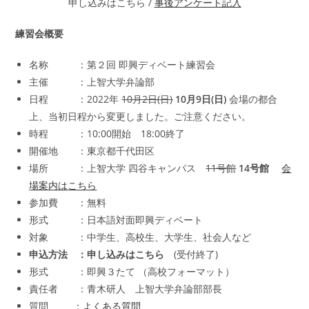
申し込みはこちら /
事後アンケート記入
リ
ー:
練習会概要
名称 ：第２回 即興ディベート練習会
主催 ：上智大学弁論部
日程 ：2022年
10月2日(日)
10月9日(日)
会場の都合
上、当初日程から変更しました。ご注意ください。
時程 ：10:00開始 18:00終了
開催地 ：東京都千代田区
場所 ：上智大学 四谷キャンパス
11号館
14号館
会
場案内はこちら
参加費 ：無料
形式 ：日本語対面即興ディベート
対象 ：中学生、高校生、大学生、社会人など
申込方法 ：申し込みはこちら
(受付終了)
形式 ：即興３たて （高校フォーマット）
責任者 ：青木研人 上智大学弁論部部長
質問 ：
よくある質問