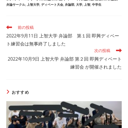
e
er
l
s
弁論サークル
,
上智大学
,
ディベート大会
,
弁論部
,
大学
,
上智
,
中学生
b
A
o
p
そ
前の投稿
o
p
の
2022年9月11日 上智大学 弁論部 第１回 即興ディベー
他
k
の
ト練習会は無事終了しました
記
次の投稿
事
2022年10月9日 上智大学 弁論部 第２回 即興ディベート
を
読
練習会 が開催されました
む
おすすめ