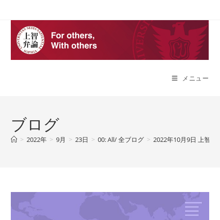
コ
ン
テ
ン
ツ
へ
メニュー
ス
キ
ッ
プ
ブログ
>
2022年
>
9月
>
23日
>
00: All/ 全ブログ
>
2022年10月9日 上