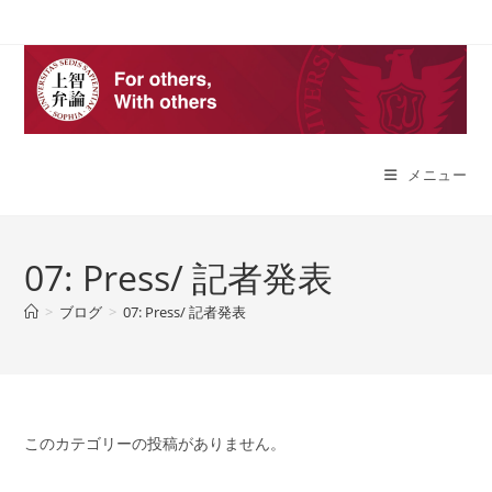
コ
ン
テ
ン
ツ
へ
メニュー
ス
キ
ッ
プ
07: Press/ 記者発表
>
ブログ
>
07: Press/ 記者発表
このカテゴリーの投稿がありません。