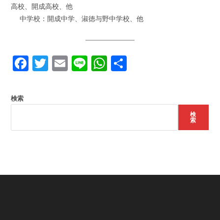
高校、開成高校、他
中学校：開成中学、淑徳与野中学校、他
F
T
E
Li
W
共
a
w
m
n
h
有
c
itt
ai
e
at
検索
e
er
l
s
検
b
A
索
o
p
o
p
k