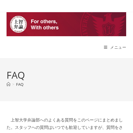
コ
ン
テ
ン
ツ
へ
メニュー
ス
キ
ッ
プ
FAQ
>
FAQ
上智大学弁論部へのよくある質問をこのページにまとめまし
た。スタッフへの質問はいつでも歓迎していますが、質問をさ