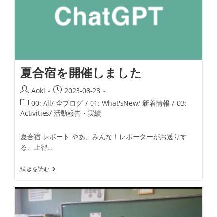
ベ
ー
ト
大
会
開
催
夏合宿を開催しました
投
投
Aoki
2023-08-28
稿
稿
投
00: All/ 全ブログ
/
01: What'sNew/ 新着情報
/
03:
者:
公
稿
Activities/ 活動報告・実績
開
カ
日:
テ
夏合宿 レポート やあ、みんな！レポーターがお送りす
ゴ
る、上智…
リ
ー:
夏
続きを読む
合
宿
を
開
催
し