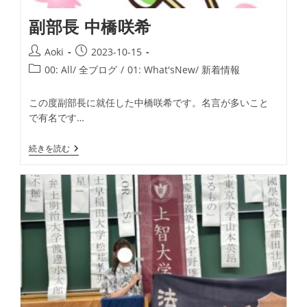
学
副部長 中橋咲希
投
投
Aoki
2023-10-15
稿
稿
投
00: All/ 全ブログ
/
01: What'sNew/ 新着情報
者:
公
稿
開
カ
この度副部長に就任した中橋咲希です。名言が多いこと
日:
テ
で有名です…
ゴ
リ
副
続きを読む
ー:
部
長
中
橋
咲
希