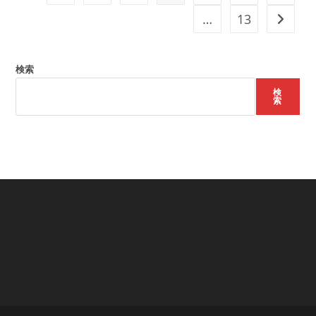
デ
…
13
次のペ
ィ
ベ
ー
ト
大
検索
会
参
検
加
索
受
付
中