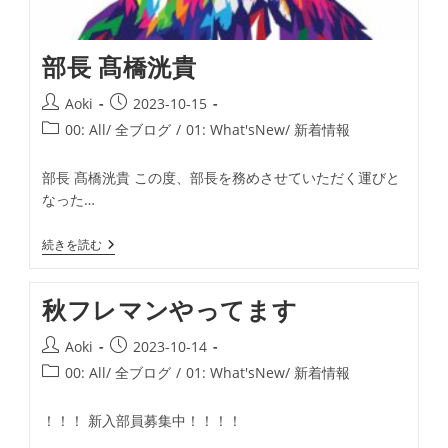
部長 髙橋洸貴
投
投
Aoki
2023-10-15
稿
稿
投
00: All/ 全ブログ
/
01: What'sNew/ 新着情報
者:
公
稿
開
カ
部長 髙橋洸貴 この度、部長を務めさせていただく運びと
日:
テ
なった…
ゴ
リ
部
続きを読む
ー:
長
髙
橋
秋フレマンやってます
洸
貴
投
投
Aoki
2023-10-14
稿
稿
投
00: All/ 全ブログ
/
01: What'sNew/ 新着情報
者:
公
稿
開
カ
！！！ 新入部員募集中！！！！
日:
テ