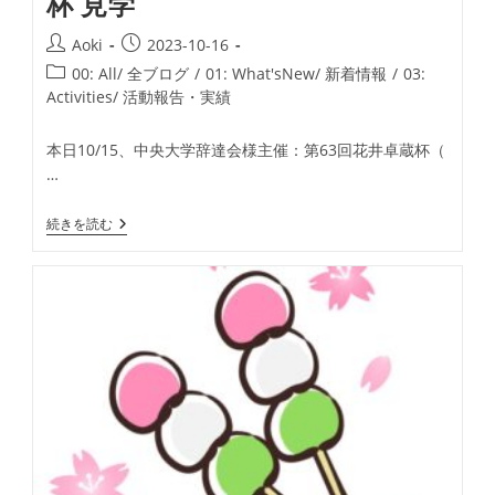
杯 見学
投
投
Aoki
2023-10-16
稿
稿
投
00: All/ 全ブログ
/
01: What'sNew/ 新着情報
/
03:
者:
公
稿
Activities/ 活動報告・実績
開
カ
日:
テ
本日10/15、中央大学辞達会様主催：第63回花井卓蔵杯（
ゴ
…
リ
ー:
中
続きを読む
央
大
学
辞
達
会
第
63
回
花
井
卓
蔵
杯
見