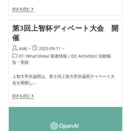
リ
10
続きを読む
ー:
月
活
動
第3回上智杯ディベート大会 開
予
定
催
投
投
Aoki
2023-09-11
稿
稿
投
01: What'sNew/ 新着情報
/
03: Activities/ 活動報
者:
公
稿
告・実績
開
カ
日:
テ
上智大学弁論部は、第３回上智大学弁論部ディベート大
ゴ
会を開催し…
リ
ー:
第
続きを読む
3
回
上
智
杯
デ
ィ