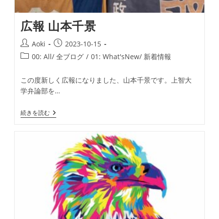
広報 山本千景
投
投
Aoki
2023-10-15
稿
稿
投
00: All/ 全ブログ
/
01: What'sNew/ 新着情報
者:
公
稿
開
カ
この度新しく広報になりました、山本千景です。上智大
日:
テ
学弁論部を…
ゴ
リ
広
続きを読む
ー:
報
山
本
千
景