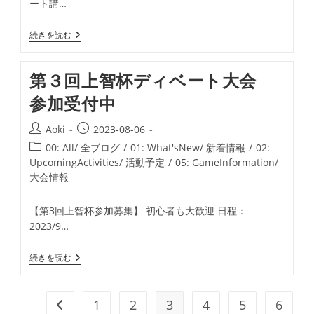
ート講…
リ
ー:
中
続きを読む
学
校
に
第３回上智杯ディベート大会
て
出
参加受付中
張
デ
ィ
投
投
Aoki
2023-08-06
ベ
稿
稿
投
ー
00: All/ 全ブログ
/
01: What'sNew/ 新着情報
/
02:
者:
ト
公
稿
UpcomingActivities/ 活動予定
/
05: GameInformation/
講
開
カ
大会情報
座
日:
テ
開
催
ゴ
【第3回上智杯参加募集】 初心者も大歓迎 日程：
リ
2023/9…
ー:
第
続きを読む
３
回
上
智
1
2
3
4
5
6
前のページヘ
杯