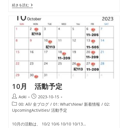
ゴ
秋
続きを読む
リ
フ
ー:
レ
マ
ン
や
っ
て
ま
す
10月 活動予定
投
投
Aoki
2023-10-15
稿
稿
投
00: All/ 全ブログ
/
01: What'sNew/ 新着情報
/
02:
者:
公
稿
UpcomingActivities/ 活動予定
開
カ
日:
テ
10月の活動は、 10/2 10/6 10/10 10/13…
ゴ