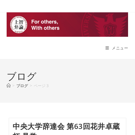
コ
ン
テ
ン
ツ
へ
メニュー
ス
キ
ッ
プ
ブログ
>
ブログ
>
ページ 3
中央大学辞達会 第63回花井卓蔵