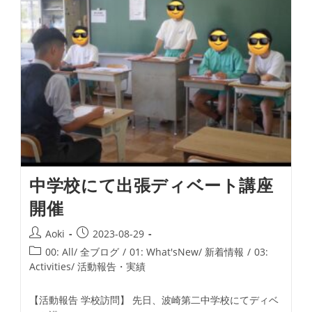
ま
し
た
中学校にて出張ディベート講座
開催
投
投
Aoki
2023-08-29
稿
稿
投
00: All/ 全ブログ
/
01: What'sNew/ 新着情報
/
03:
者:
公
稿
Activities/ 活動報告・実績
開
カ
日:
テ
【活動報告 学校訪問】 先日、波崎第二中学校にてディベ
ゴ