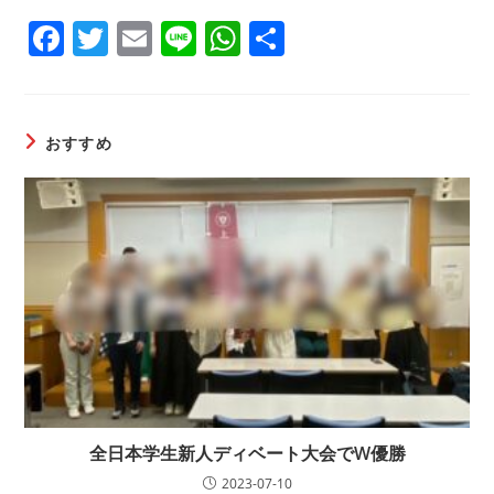
F
T
E
Li
W
共
a
w
m
n
h
有
c
itt
ai
e
at
e
er
l
s
おすすめ
b
A
o
p
o
p
k
全日本学生新人ディベート大会でW優勝
2023-07-10