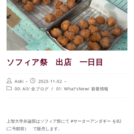
ソフィア祭 出店 一日目
投
投
Aoki
2023-11-02
稿
稿
投
00: All/ 全ブログ
/
01: What'sNew/ 新着情報
者:
公
稿
開
カ
日:
テ
ゴ
リ
上智大学弁論部はソフィア祭にて #サーターアンダギー をB2
ー:
(二号館前） で販売します。