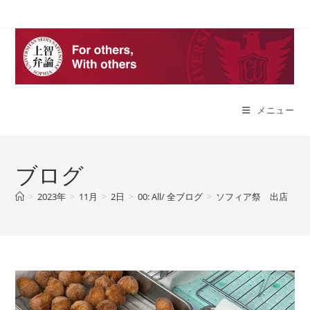
コ
ン
テ
ン
ツ
へ
メニュー
ス
キ
ッ
プ
ブログ
>
2023年
>
11月
>
2日
>
00: All/ 全ブログ
>
ソフィア祭 出店 一