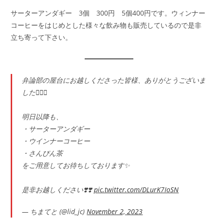
サーターアンダギー 3個 300円 5個400円です。ウィンナー
コーヒーをはじめとした様々な飲み物も販売しているので是非
立ち寄って下さい。
弁論部の屋台にお越しくださった皆様、ありがとうございま
した🙇🏻‍♀️
明日以降も、
・サーターアンダギー
・ウインナーコーヒー
・さんぴん茶
をご用意してお待ちしております✨
是非お越しください❣️❣️
pic.twitter.com/DLurK7IoSN
— ちまてと (@lid_jc)
November 2, 2023