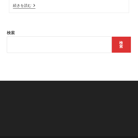
ー:
明
続きを読む
治
大
学
に
全
検索
国
学
検
生
索
雄
弁
大
会
を
見
学
に
行
き
ま
し
た