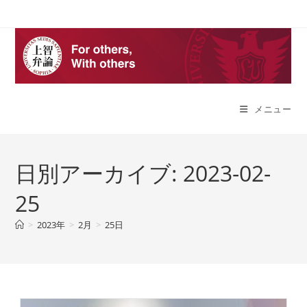
コ
ン
テ
ン
ツ
へ
メニュー
ス
キ
ッ
プ
日別アーカイブ: 2023-02-
25
>
2023年
>
2月
>
25日