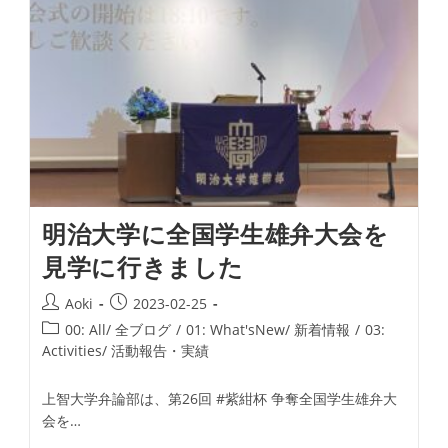
明治大学に全国学生雄弁大会を
見学に行きました
投
投
Aoki
2023-02-25
稿
稿
投
00: All/ 全ブログ
/
01: What'sNew/ 新着情報
/
03:
者:
公
稿
Activities/ 活動報告・実績
開
カ
日:
テ
上智大学弁論部は、第26回 #紫紺杯 争奪全国学生雄弁大
ゴ
会を…
リ