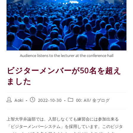
Audience listens to the lecturer at the conference hall
ビジターメンバーが50名を超え
ました
投
投
投
Aoki
2022-10-30
00: All/ 全ブログ
稿
稿
稿
者:
公
カ
開
テ
上智大学弁論部では、入部しなくても練習会には参加出来る
日:
ゴ
「ビジターメンバーシステム」を採用しています。このビジタ
リ