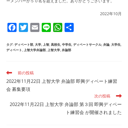
ー:
ーメンバーが５０名を超えました。ありがとうございます。
2022年10月
F
T
E
Li
W
共
a
w
m
n
h
有
c
itt
ai
e
at
タグ
:
ディベート部
,
大学
,
上智
,
高校生
,
中学生
,
ディベートサークル
,
弁論
,
大学生
,
ディベート
,
上智大学弁論部
,
上智大学
,
弁論部
e
er
l
s
b
A
o
p
そ
前の投稿
の
o
p
2022年11月22日 上智大学 弁論部 即興ディベート練習
他
k
の
会 募集要項
記
次の投稿
事
2022年11月22日 上智大学 弁論部 第３回 即興ディベー
を
読
ト練習会 が開催されました
む