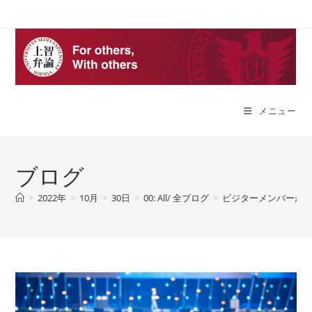
コ
ン
テ
ン
ツ
へ
メニュー
ス
キ
ッ
プ
ブログ
>
2022年
>
10月
>
30日
>
00: All/ 全ブログ
>
ビジターメンバーが5