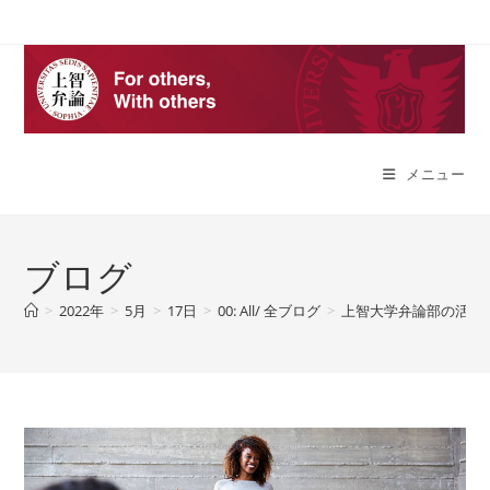
コ
ン
テ
ン
ツ
へ
メニュー
ス
キ
ッ
プ
ブログ
>
2022年
>
5月
>
17日
>
00: All/ 全ブログ
>
上智大学弁論部の活動