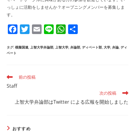
っしょに活動をしませんか？オープニングメンバーを募集しま
す。
F
T
E
Li
W
共
a
w
m
n
h
有
c
itt
ai
e
at
タグ
:
模擬国連
,
上智大学弁論部
,
上智大学
,
弁論部
,
ディベート部
,
大学
,
弁論
,
ディ
ベート
e
er
l
s
b
A
o
p
そ
前の投稿
の
o
p
Staff
他
k
次の投稿
の
記
上智大学弁論部はTwitter による広報を開始しました
事
を
読
む
おすすめ