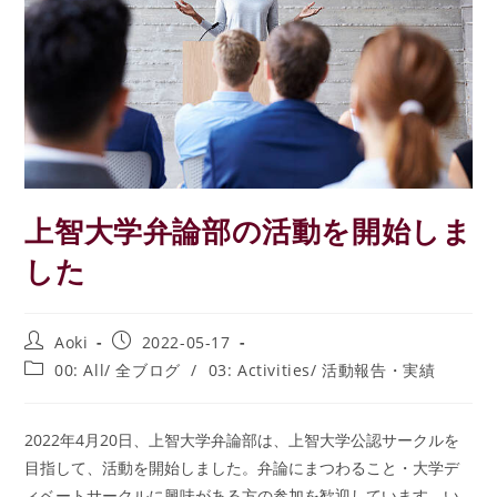
上智大学弁論部の活動を開始しま
した
投
投
Aoki
2022-05-17
稿
稿
投
00: All/ 全ブログ
/
03: Activities/ 活動報告・実績
者:
公
稿
開
カ
日:
テ
2022年4月20日、上智大学弁論部は、上智大学公認サークルを
ゴ
目指して、活動を開始しました。弁論にまつわること・大学デ
リ
ー:
ィベートサークルに興味がある方の参加を歓迎しています。い