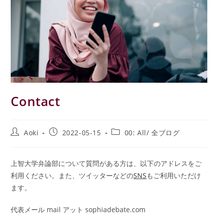
Contact
投
投
投
Aoki
2022-05-15
00: All/ 全ブログ
稿
稿
稿
者:
公
カ
開
テ
上智大学弁論部について質問がある方は、以下のアドレスをご
日:
ゴ
利用ください。また、ツイッターなどの
SNS
もご利用いただけ
リ
ー:
ます。
代表メール mail アット sophiadebate.com