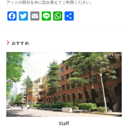
アットの部分を@に読み替えてご利用ください。
F
T
E
Li
W
共
a
w
m
n
h
有
c
itt
ai
e
at
e
er
l
s
おすすめ
b
A
o
p
o
p
k
Staff