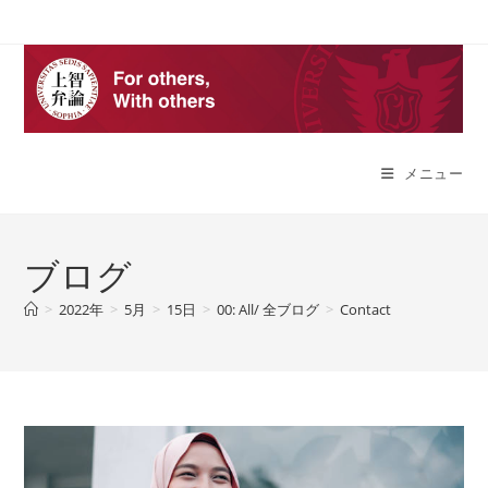
コ
ン
テ
ン
ツ
へ
メニュー
ス
キ
ッ
プ
ブログ
>
2022年
>
5月
>
15日
>
00: All/ 全ブログ
>
Contact